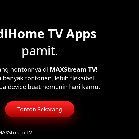
diHome TV Apps
pamit.
ang nontonnya di
MAXStream TV!
 banyak tontonan, lebih fleksibel
ua device buat nemenin hari kamu.
Tonton Sekarang
 MAXStream TV