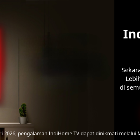
In
Sekar
Lebih
di sem
ari 2026, pengalaman IndiHome TV
dapat dinikmati melalui