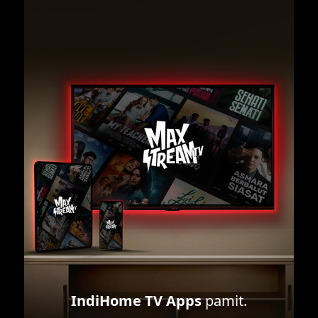
IndiHome TV Apps
pamit.