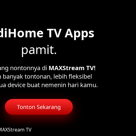
diHome TV Apps
pamit.
ang nontonnya di
MAXStream TV!
 banyak tontonan, lebih fleksibel
ua device buat nemenin hari kamu.
Tonton Sekarang
 MAXStream TV