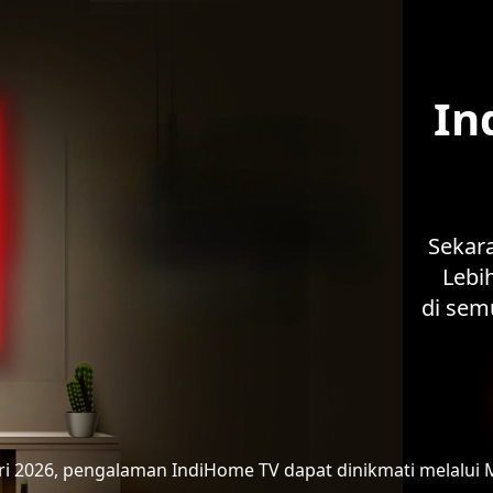
In
Sekar
Lebih
di sem
ari 2026, pengalaman IndiHome TV
dapat dinikmati melalui