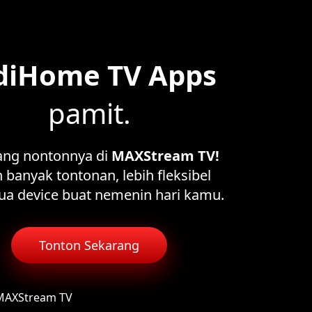
diHome TV Apps
pamit.
ang nontonnya di
MAXStream TV!
 banyak tontonan, lebih fleksibel
ua device buat nemenin hari kamu.
Tonton Sekarang
 MAXStream TV