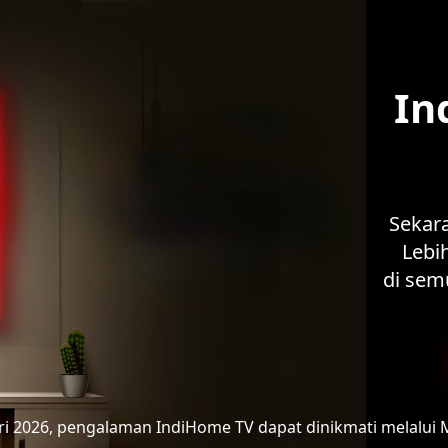
In
Sekar
Lebih
di sem
ari 2026, pengalaman IndiHome TV
dapat dinikmati melalui