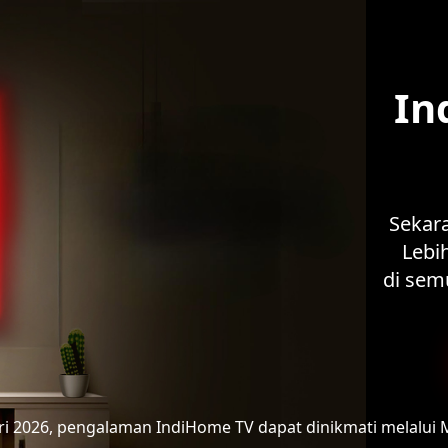
In
Sekar
Lebih
di sem
ari 2026, pengalaman IndiHome TV
dapat dinikmati melalui