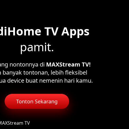
diHome TV Apps
pamit.
ang nontonnya di
MAXStream TV!
 banyak tontonan, lebih fleksibel
ua device buat nemenin hari kamu.
Tonton Sekarang
 MAXStream TV