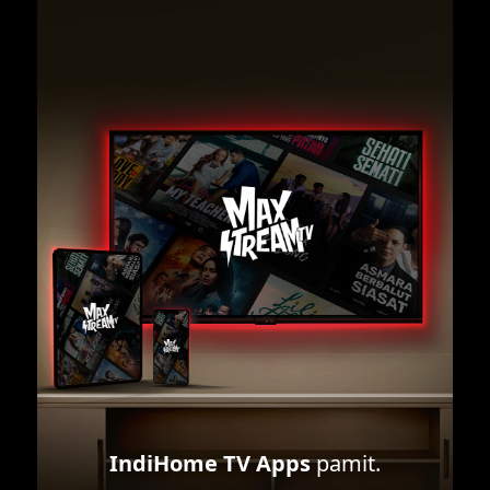
IndiHome TV Apps
pamit.