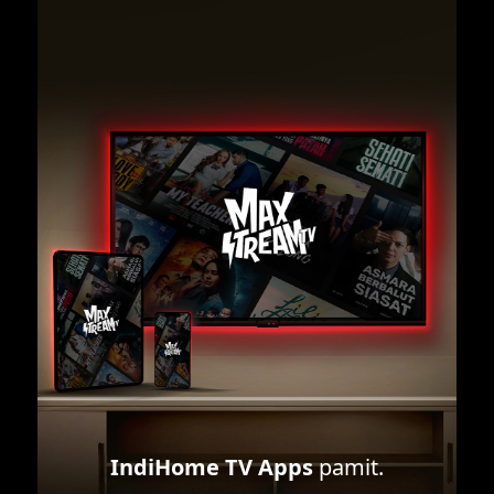
IndiHome TV Apps
pamit.