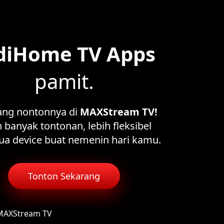
diHome TV Apps
pamit.
ang nontonnya di
MAXStream TV!
 banyak tontonan, lebih fleksibel
ua device buat nemenin hari kamu.
Tonton Sekarang
 MAXStream TV