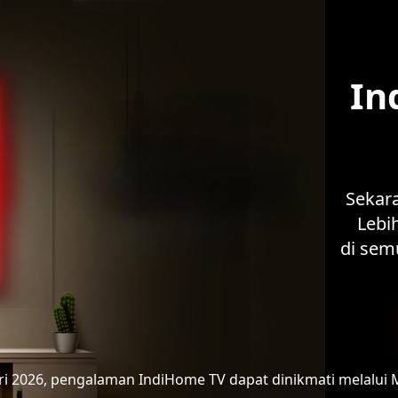
In
Sekar
Lebih
di sem
ari 2026, pengalaman IndiHome TV
dapat dinikmati melalui