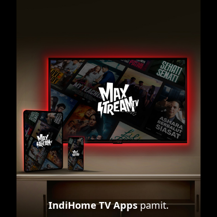
IndiHome TV Apps
pamit.