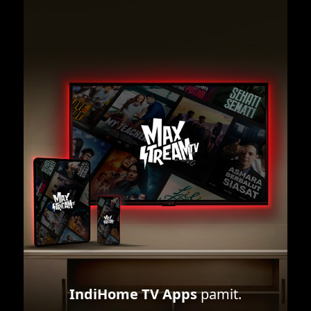
IndiHome TV Apps
pamit.