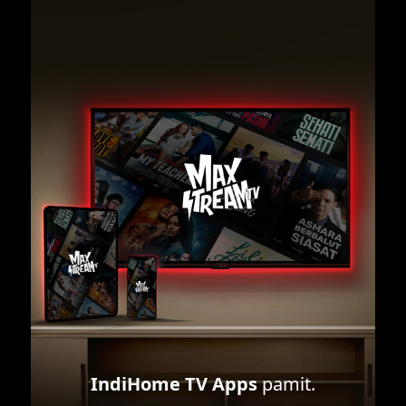
IndiHome TV Apps
pamit.