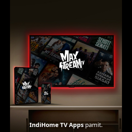
IndiHome TV Apps
pamit.