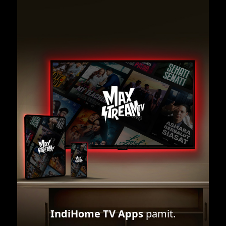
IndiHome TV Apps
pamit.