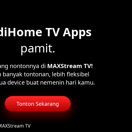
diHome TV Apps
pamit.
ang nontonnya di
MAXStream TV!
 banyak tontonan, lebih fleksibel
ua device buat nemenin hari kamu.
Tonton Sekarang
 MAXStream TV