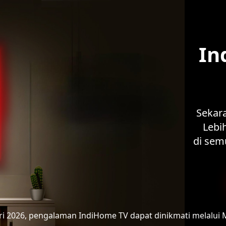
In
Sekar
Lebih
di sem
ari 2026, pengalaman IndiHome TV
dapat dinikmati melalui