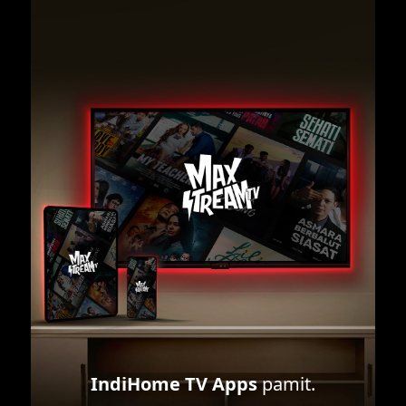
IndiHome TV Apps
pamit.