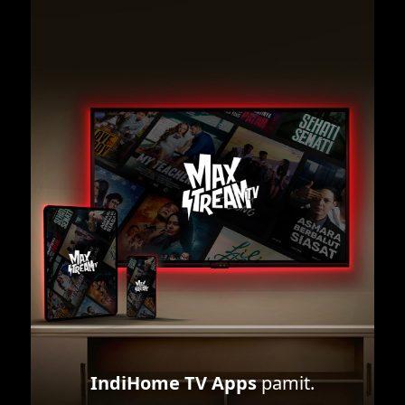
IndiHome TV Apps
pamit.