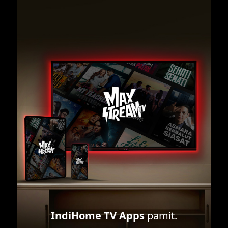
IndiHome TV Apps
pamit.