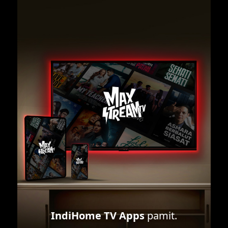
IndiHome TV Apps
pamit.