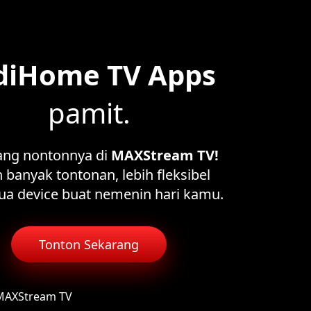
diHome TV Apps
pamit.
ang nontonnya di
MAXStream TV!
 banyak tontonan, lebih fleksibel
ua device buat nemenin hari kamu.
Tonton Sekarang
 MAXStream TV