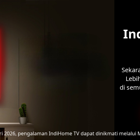
In
Sekar
Lebih
di sem
ari 2026, pengalaman IndiHome TV
dapat dinikmati melalui