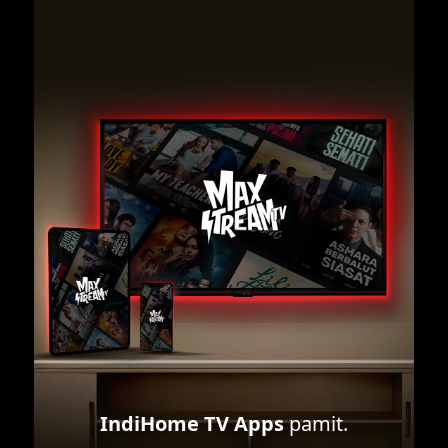
IndiHome TV Apps
pamit.