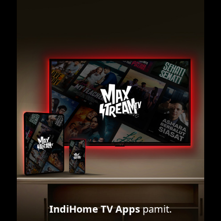
IndiHome TV Apps
pamit.