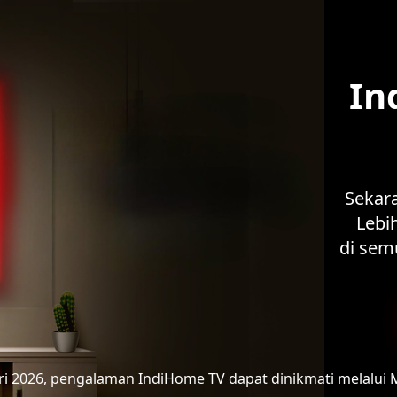
In
Sekar
Lebih
di sem
ari 2026, pengalaman IndiHome TV
dapat dinikmati melalui