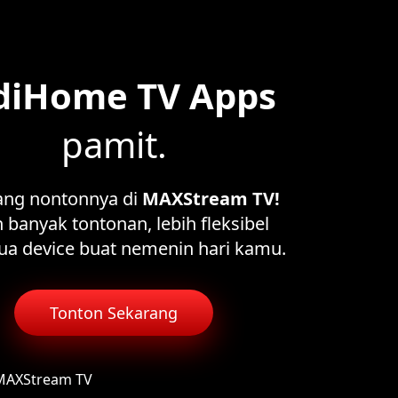
diHome TV Apps
pamit.
ang nontonnya di
MAXStream TV!
 banyak tontonan, lebih fleksibel
ua device buat nemenin hari kamu.
Tonton Sekarang
 MAXStream TV