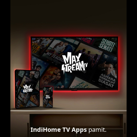
IndiHome TV Apps
pamit.