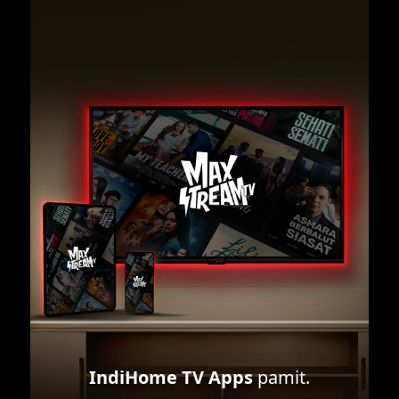
IndiHome TV Apps
pamit.