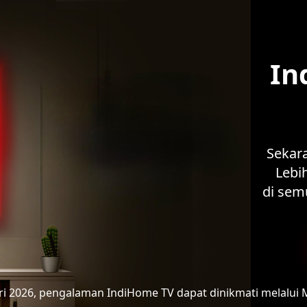
In
Sekar
Lebih
di sem
ari 2026, pengalaman IndiHome TV
dapat dinikmati melalui