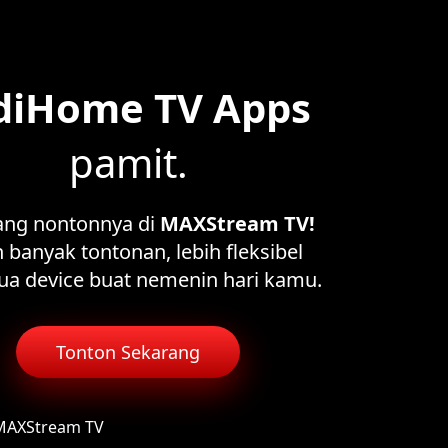
diHome TV Apps
pamit.
ang nontonnya di
MAXStream TV!
 banyak tontonan, lebih fleksibel
ua device buat nemenin hari kamu.
Tonton Sekarang
 MAXStream TV