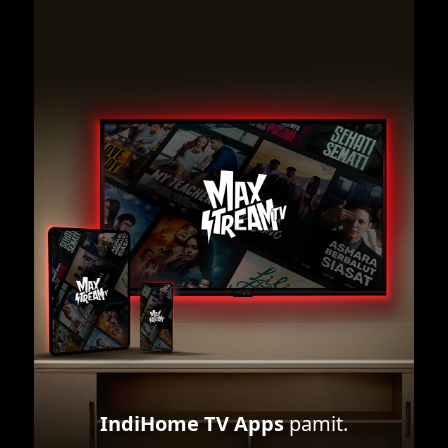
IndiHome TV Apps
pamit.