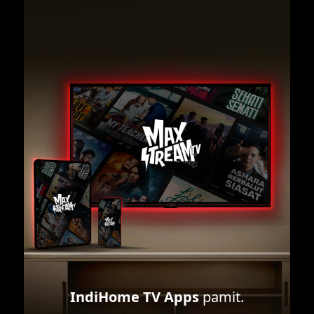
IndiHome TV Apps
pamit.