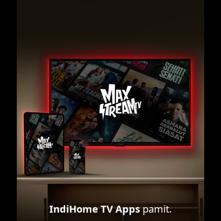
IndiHome TV Apps
pamit.