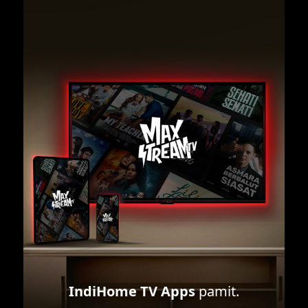
IndiHome TV Apps
pamit.