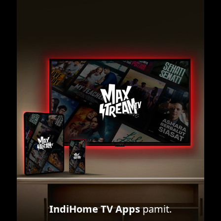
IndiHome TV Apps
pamit.