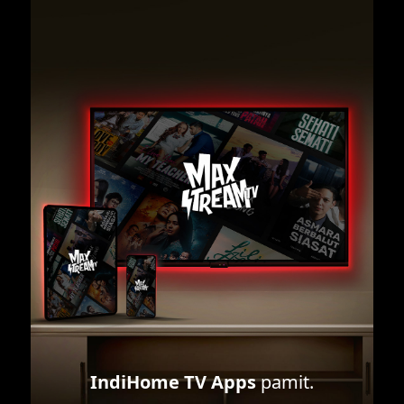
IndiHome TV Apps
pamit.