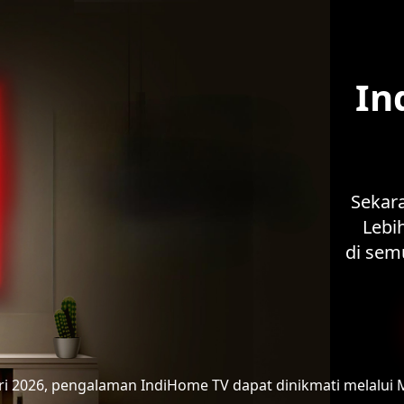
In
Sekar
Lebih
di sem
ari 2026, pengalaman IndiHome TV
dapat dinikmati melalui