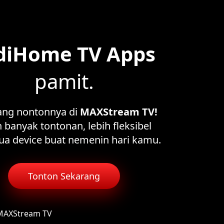
diHome TV Apps
pamit.
ang nontonnya di
MAXStream TV!
 banyak tontonan, lebih fleksibel
ua device buat nemenin hari kamu.
Tonton Sekarang
 MAXStream TV