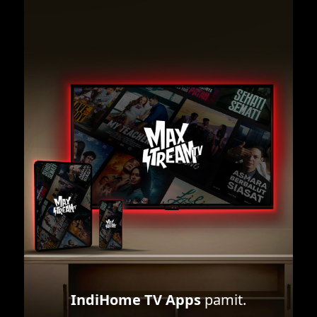
IndiHome TV Apps
pamit.