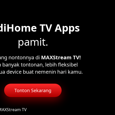
diHome TV Apps
pamit.
ang nontonnya di
MAXStream TV!
 banyak tontonan, lebih fleksibel
ua device buat nemenin hari kamu.
Tonton Sekarang
 MAXStream TV