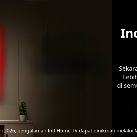
In
Sekar
Lebih
di sem
ari 2026, pengalaman IndiHome TV
dapat dinikmati melalui