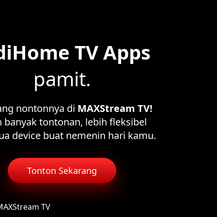
diHome TV Apps
pamit.
ang nontonnya di
MAXStream TV!
 banyak tontonan, lebih fleksibel
ua device buat nemenin hari kamu.
Tonton Sekarang
 MAXStream TV