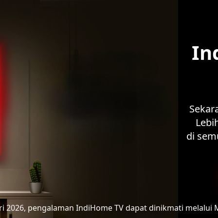
In
Sekar
Lebih
di sem
ari 2026, pengalaman IndiHome TV
dapat dinikmati melalui