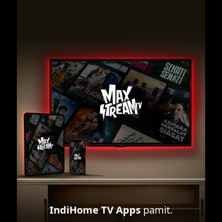
IndiHome TV Apps
pamit.