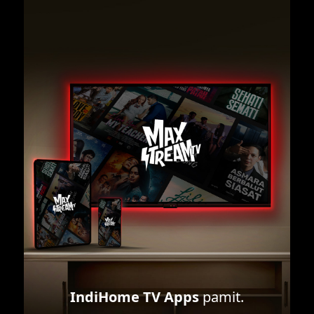
IndiHome TV Apps
pamit.