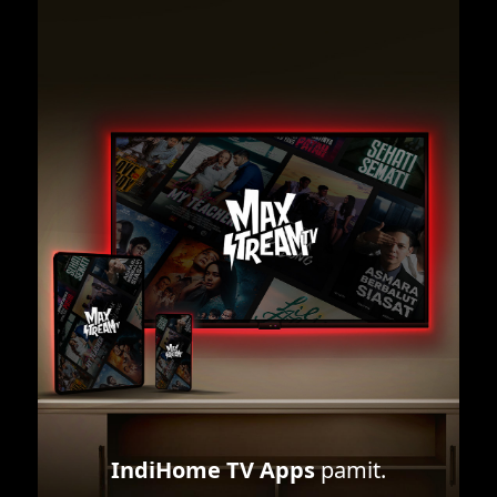
IndiHome TV Apps
pamit.