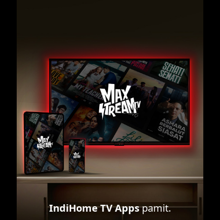
IndiHome TV Apps
pamit.