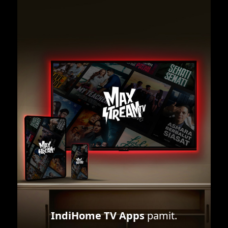
IndiHome TV Apps
pamit.