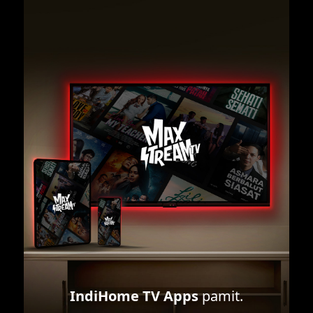
IndiHome TV Apps
pamit.