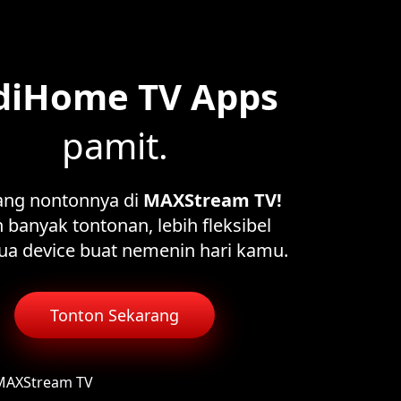
diHome TV Apps
pamit.
ang nontonnya di
MAXStream TV!
 banyak tontonan, lebih fleksibel
ua device buat nemenin hari kamu.
Tonton Sekarang
 MAXStream TV