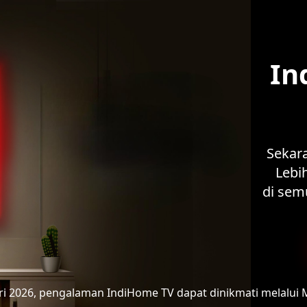
In
Sekar
Lebih
di sem
ari 2026, pengalaman IndiHome TV
dapat dinikmati melalui