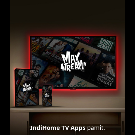
IndiHome TV Apps
pamit.