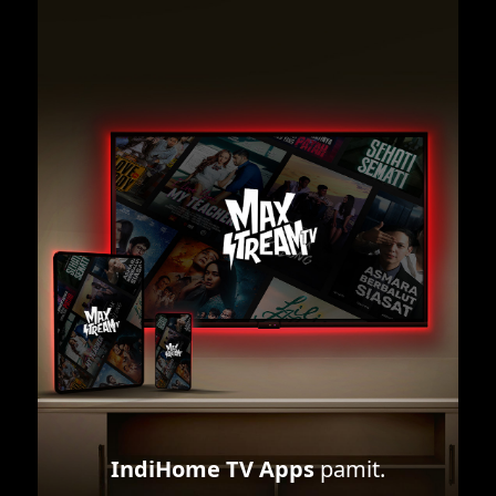
IndiHome TV Apps
pamit.