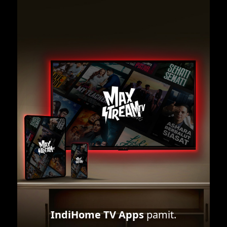
IndiHome TV Apps
pamit.