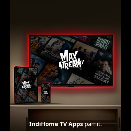
IndiHome TV Apps
pamit.