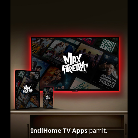
IndiHome TV Apps
pamit.