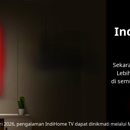
In
Sekar
Lebih
di sem
ari 2026, pengalaman IndiHome TV
dapat dinikmati melalui