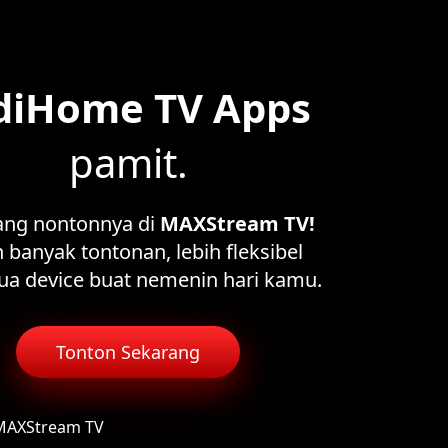
diHome TV Apps
pamit.
ang nontonnya di
MAXStream TV!
 banyak tontonan, lebih fleksibel
ua device buat nemenin hari kamu.
Tonton Sekarang
 MAXStream TV