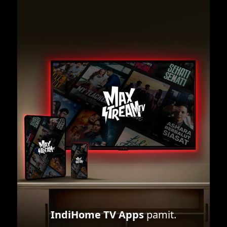
IndiHome TV Apps
pamit.