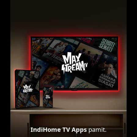
IndiHome TV Apps
pamit.